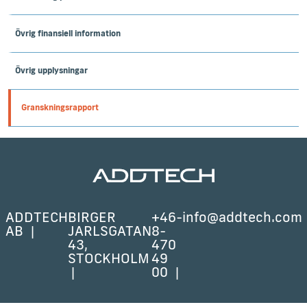
Övrig finansiell information
Övrig upplysningar
Granskningsrapport
ADDTECH
BIRGER
+46-
info@addtech.com
AB
JARLSGATAN
8-
43,
470
STOCKHOLM
49
00