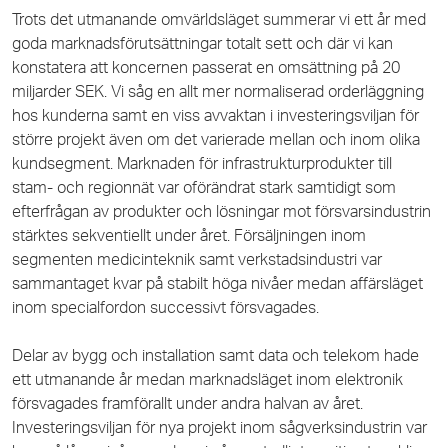
Trots det utmanande omvärldsläget summerar vi ett år med
goda marknadsförutsättningar totalt sett och där vi kan
konstatera att koncernen passerat en omsättning på 20
miljarder SEK. Vi såg en allt mer normaliserad orderläggning
hos kunderna samt en viss avvaktan i investeringsviljan för
större projekt även om det varierade mellan och inom olika
kundsegment. Marknaden för infrastrukturprodukter till
stam- och regionnät var oförändrat stark samtidigt som
efterfrågan av produkter och lösningar mot försvarsindustrin
stärktes sekventiellt under året. Försäljningen inom
segmenten medicinteknik samt verkstadsindustri var
sammantaget kvar på stabilt höga nivåer medan affärsläget
inom specialfordon successivt försvagades.
Delar av bygg och installation samt data och telekom hade
ett utmanande år medan marknadsläget inom elektronik
försvagades framförallt under andra halvan av året.
Investeringsviljan för nya projekt inom sågverksindustrin var