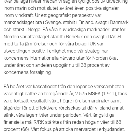
kvar på låga nivåer medan vi såg en tydligt positiv utveckling
inom marin och mot slutet av året även positiva signaler
inom vindkraft. Ur ett geografiskt perspektiv var
marknadsläget bra i Sverige, stabilt i Finland, svagt i Danmark
och starkt i Norge. På våra huvudsakliga marknader utanför
Norden var affärsläget stabilt i Benelux och svagt i DACH
med tuffa jämförelser och för våra bolag i UK var
utvecklingen positiv. I enlighet med vår strategi har
koncernens internationella närvaro utanför Norden ökat
under året och andelen uppgår nu till 38 procent av
koncernens försäljning.
På helåret var kassaflödet från den löpande verksamheten
väsentligt bättre än föregående år, 2 575 MSEK (1 911), tack
vare fortsatt resultattillväxt, högre rörelsemarginaler samt
åtgärder för ett effektivare rörelsekapital där vi bland annat
sänkt våra lagernivåer under perioden. Vårt långsiktiga
finansiella mål R/RK stärktes från redan höga nivåer till
68
procent (66). Vårt fokus på att öka mervärdet i erbjudandet,