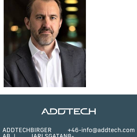
ADDTECH
BIRGER
+46-
info@addtech.com
AB
JARLSGATAN
8-