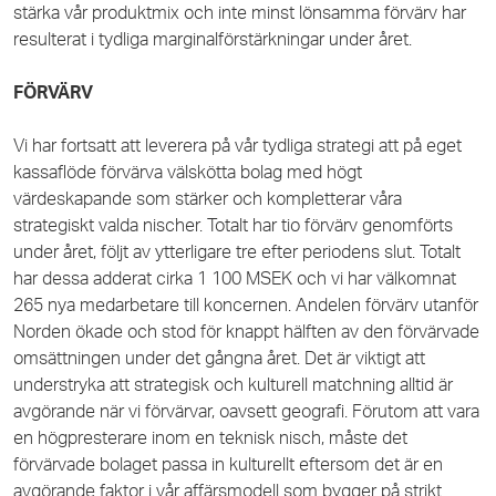
stärka vår produktmix och inte minst lönsamma förvärv har
resulterat i tydliga marginalförstärkningar under året.
FÖRVÄRV
Vi har fortsatt att leverera på vår tydliga strategi att på eget
kassaflöde förvärva välskötta bolag med högt
värdeskapande som stärker och kompletterar våra
strategiskt valda nischer. Totalt har tio förvärv genomförts
under året, följt av ytterligare tre efter periodens slut. Totalt
har dessa adderat cirka 1 100 MSEK och vi har välkomnat
265 nya medarbetare till koncernen. Andelen förvärv utanför
Norden ökade och stod för knappt hälften av den förvärvade
omsättningen under det gångna året. Det är viktigt att
understryka att strategisk och kulturell matchning alltid är
avgörande när vi förvärvar, oavsett geografi. Förutom att vara
en högpresterare inom en teknisk nisch, måste det
förvärvade bolaget passa in kulturellt eftersom det är en
avgörande faktor i vår affärsmodell som bygger på strikt