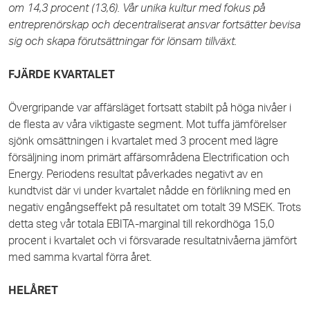
om
14,3
procent (13,6). Vår unika kultur med fokus på
entreprenörskap och decentraliserat ansvar fortsätter bevisa
sig och skapa förutsättningar för lönsam tillväxt.
FJÄRDE KVARTALET
Övergripande var affärsläget fortsatt stabilt på höga nivåer i
de flesta av våra viktigaste segment. Mot tuffa jämförelser
sjönk omsättningen i kvartalet med 3 procent med lägre
försäljning inom primärt affärsområdena Electrification och
Energy. Periodens resultat påverkades negativt av en
kundtvist där vi under kvartalet nådde en förlikning med en
negativ engångseffekt på resultatet om totalt 39 MSEK. Trots
detta steg vår totala EBITA-marginal till rekordhöga 15,0
procent i kvartalet och vi försvarade resultatnivåerna jämfört
med samma kvartal förra året.
HELÅRET