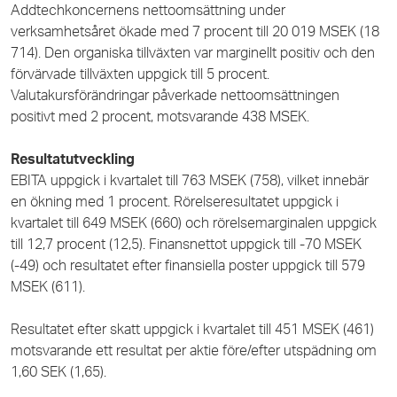
Addtechkoncernens nettoomsättning under
verksamhetsåret ökade med 7 procent till 20 019 MSEK (18
714). Den organiska tillväxten var marginellt positiv och den
förvärvade tillväxten uppgick till 5 procent.
Valutakursförändringar påverkade nettoomsättningen
positivt med 2 procent, motsvarande 438 MSEK.
Resultatutveckling
EBITA uppgick i kvartalet till 763 MSEK (758), vilket innebär
en ökning med 1 procent. Rörelseresultatet uppgick i
kvartalet till 649 MSEK (660) och rörelsemarginalen uppgick
till 12,7 procent (12,5). Finansnettot uppgick till
-70
MSEK
(-49) och resultatet efter finansiella poster uppgick till 579
MSEK (611).
Resultatet efter skatt uppgick i kvartalet till 451 MSEK (461)
motsvarande ett resultat per aktie före/efter utspädning om
1,60
SEK (1,65).