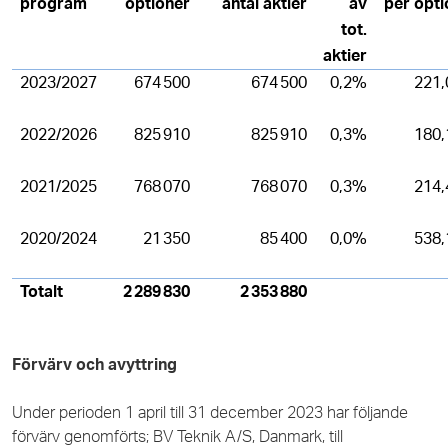
program
optioner
antal aktier
av
per opti
tot.
aktier
2023/2027
674 500
674 500
0,2%
221,
2022/2026
825 910
825 910
0,3%
180,
2021/2025
768 070
768 070
0,3%
214,
2020/2024
21 350
85 400
0,0%
538,
Totalt
2 289 830
2 353 880
Förvärv och avyttring
Under perioden 1 april till 31 december 2023 har följande
förvärv genomförts; BV Teknik A/S, Danmark, till