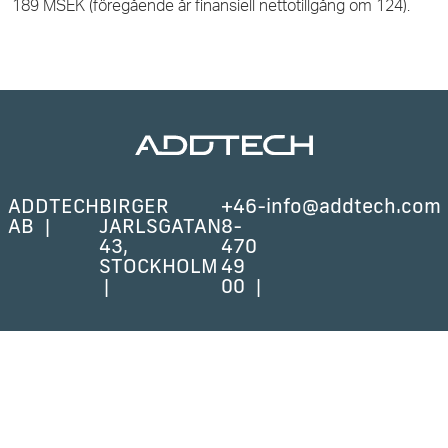
189 MSEK (föregående år finansiell nettotillgång om 124).
ADDTECH
BIRGER
+46-
info@addtech.com
AB
JARLSGATAN
8-
43,
470
STOCKHOLM
49
00