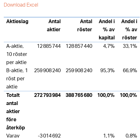
Download Excel
Aktieslag
Antal
Antal
Andel i
Andel i
aktier
röster
% av
% av
kapital
röster
A-aktie,
12 885 744
128 857 440
4,7%
33,1%
10 röster
per aktie
B-aktie, 1
259 908 240
259 908 240
95,3%
66,9%
röst per
aktie
Totalt
272 793 984
388 765 680
100,0%
100,0%
antal
aktier
före
återköp
Varav
-3 014 692
1,1%
0,8%