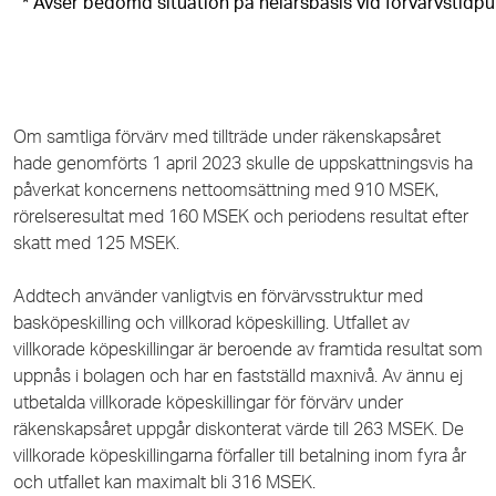
* Avser bedömd situation på helårsbasis vid förvärvstidpu
Om samtliga förvärv med tillträde under räkenskapsåret
hade genomförts 1 april 2023 skulle de uppskattningsvis ha
påverkat koncernens nettoomsättning med 910 MSEK,
rörelseresultat med 160 MSEK och periodens resultat efter
skatt med 125 MSEK.
Addtech använder vanligtvis en förvärvsstruktur med
basköpeskilling och villkorad köpeskilling. Utfallet av
villkorade köpeskillingar är beroende av framtida resultat som
uppnås i bolagen och har en fastställd maxnivå. Av ännu ej
utbetalda villkorade köpeskillingar för förvärv under
räkenskapsåret uppgår diskonterat värde till 263 MSEK. De
villkorade köpeskillingarna förfaller till betalning inom fyra år
och utfallet kan maximalt bli 316 MSEK.