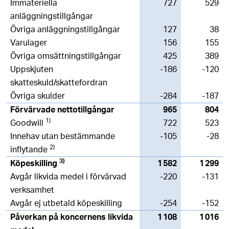
Immateriella
727
529
anläggningstillgångar
Övriga anläggningstillgångar
127
38
Varulager
156
155
Övriga omsättningstillgångar
425
389
Uppskjuten
-186
-120
skatteskuld/skattefordran
Övriga skulder
-284
-187
Förvärvade nettotillgångar
965
804
1)
Goodwill
722
523
Innehav utan bestämmande
-105
-28
2)
inflytande
3)
Köpeskilling
1 582
1 299
Avgår likvida medel i förvärvad
-220
-131
verksamhet
Avgår ej utbetald köpeskilling
-254
-152
Påverkan på koncernens likvida
1 108
1 016