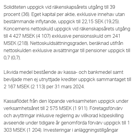
Soliditeten uppgick vid räkenskapsårets utgång till 39
procent (36). Eget kapital per aktie, exklusive innehav utan
bestämmande inflytande, uppgick till 22,15 SEK (19,25).
Koncernens nettoskuld uppgick vid räkenskapsårets utgång
till
4 427
MSEK (4 107) exklusive pensionsskuld om 241
MSEK (218). Nettoskuldsättningsgraden, beräknad utifrån
nettoskulden exklusive avsättningar till pensioner uppgick till
0,7 (0,7).
Likvida medel bestående av kassa- och bankmedel samt
beviljade men ej utnyttjade krediter uppgick sammantaget till
2 167
MSEK (2 113) per 31 mars 2024.
Kassaflödet från den löpande verksamheten uppgick under
verksamhetsåret till 2 575 MSEK (1 911). Företagsförvärv
och avyttringar inklusive reglering av villkorad köpeskilling
avseende under tidigare år genomförda förvärv uppgick till
1
303
MSEK (1 204). Investeringar i anläggningstillgångar